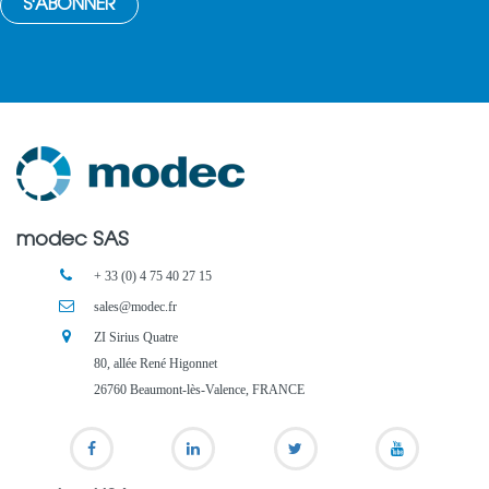
modec SAS
+ 33 (0) 4 75 40 27 15
sales@modec.fr
ZI Sirius Quatre
80, allée René Higonnet
26760 Beaumont-lès-Valence, FRANCE