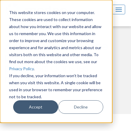
This website stores cookies on your computer.
These cookies are used to collect information
about how you interact with our website and allow
us to remember you. We use this information in
ARP Applications
ARP Secteurs
order to improve and customize your browsing
Actionneurs de vanne
experience and for analytics and metrics about our
visitors both on this website and other media. To
portables pour les
find out more about the cookies we use, see our
pompiers dans les
Privacy Policy
.
If you decline, your information won’t be tracked
raffineries
when you visit this website. A single cookie will be
used in your browser to remember your preference
24 mai 2023
not to be tracked.
ARP APPLICATIONS
ARP SECTEURS
Accept
Decline