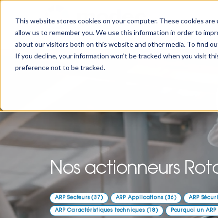
This website stores cookies on your computer. These cookies are u
allow us to remember you. We use this information in order to imp
about our visitors both on this website and other media. To find 
If you decline, your information won’t be tracked when you visit th
preference not to be tracked.
Nos actionneurs Rota
ARP Secteurs
(37)
ARP Applications
(36)
ARP Sécur
ARP Caractéristiques techniques
(18)
Pourquoi un ARP