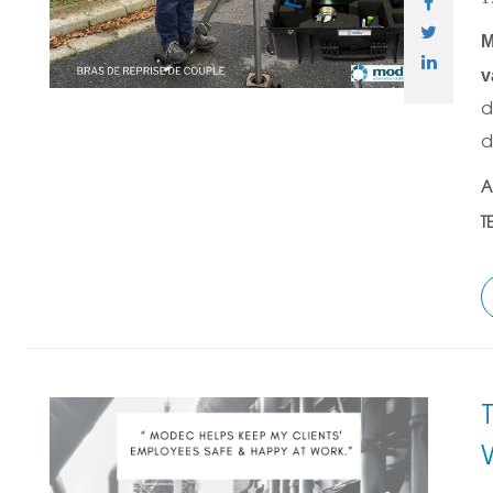
M
v
d
d
A
T