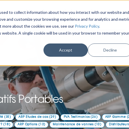
PRODUITS
ENTREPRISE
RESSOURCES
sed to collect information about how you interact with our website an
rove and customize your browsing experience and for analytics and metri
out more about the cookies we use, see our
Privacy Policy
.
is website. A single cookie will be used in your browser to remember you
Accept
Decline
tifs Portables
ité
(35)
ARP Etudes de cas
(29)
PVA Testimonios
(26)
ARP Gamme
(
 ?
(18)
ARP Options
(13)
Maintenance de vannes
(10)
Distributeur