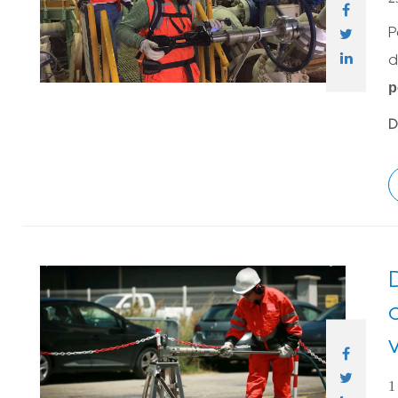
P
d
p
D
1