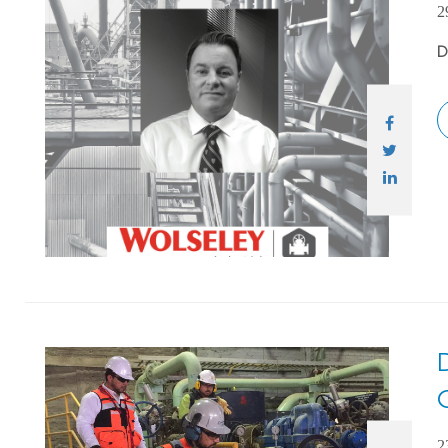
2
D
2