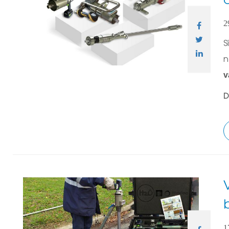
2
S
n
v
D
1