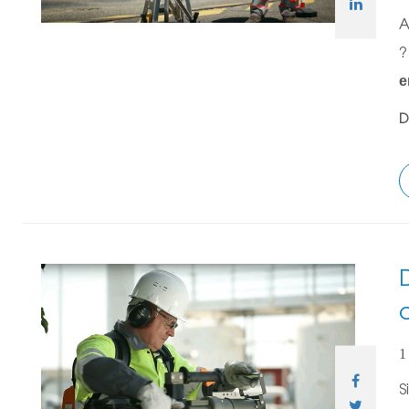
A
?
e
D
1
S