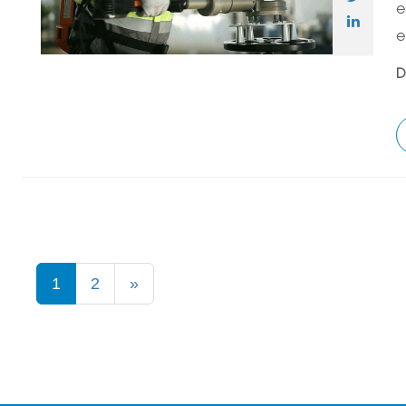
e
e
D
1
2
»