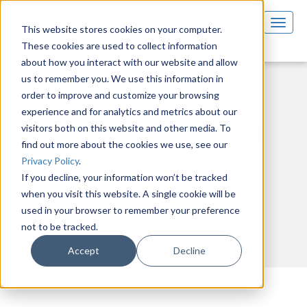
This website stores cookies on your computer.
These cookies are used to collect information
about how you interact with our website and allow
us to remember you. We use this information in
ARP Sécurité
Pourquoi un ARP ?
order to improve and customize your browsing
Utilisez un actionneur
experience and for analytics and metrics about our
visitors both on this website and other media. To
pneumatique portable
find out more about the cookies we use, see our
pour réduire les risques
Privacy Policy
.
If you decline, your information won’t be tracked
d’accidents au travail
when you visit this website. A single cookie will be
used in your browser to remember your preference
2 septembre 2016
not to be tracked.
ARP SÉCURITÉ
POURQUOI UN ARP ?
Accept
Decline