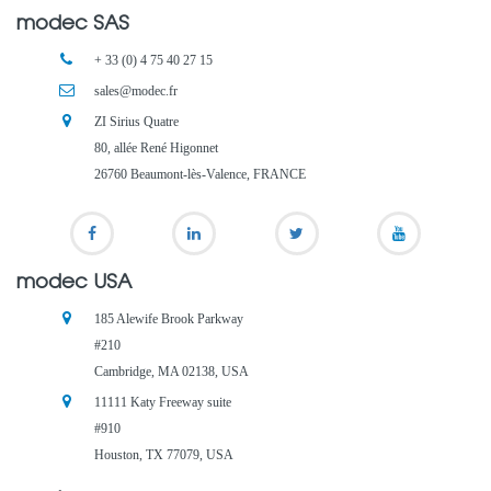
modec SAS
+ 33 (0) 4 75 40 27 15
sales@modec.fr
ZI Sirius Quatre
80, allée René Higonnet
26760 Beaumont-lès-Valence, FRANCE
modec USA
185 Alewife Brook Parkway
#210
Cambridge, MA 02138, USA
11111 Katy Freeway suite
#910
Houston, TX 77079, USA