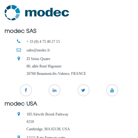
modec SAS
+ 33 (0) 4 75 40 27 15
sales@modec.fr
ZI Sirius Quatre
80, allée René Higonnet
26760 Beaumont-lès-Valence, FRANCE
modec USA
185 Alewife Brook Parkway
#210
Cambridge, MA 02138, USA
11111 Katy Freeway suite