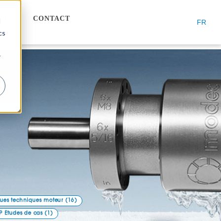
BLOGS
CONTACT
d
FR
cs
r
ques techniques moteur
(16)
P Etudes de cas
(1)