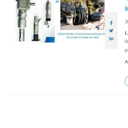
2
L
l
p
A