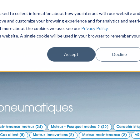
PRODUITS
ENTREPRISE
RESSOURCES
sed to collect information about how you interact with our website an
rove and customize your browsing experience and for analytics and metri
out more about the cookies we use, see our
Privacy Policy
.
is website. A single cookie will be used in your browser to remember you
Accept
Decline
s pneumatiques
aintenance moteur
(24)
Moteur - Pourquoi modec ?
(20)
Caractéristi
 Cas client
(8)
Moteur innovations
(2)
Moteur maintenance
(2)
AR