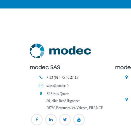
modec SAS
mode
+ 33 (0) 4 75 40 27 15
sales@modec.fr
ZI Sirius Quatre
80, allée René Higonnet
26760 Beaumont-lès-Valence, FRANCE