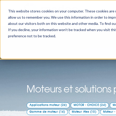
This website stores cookies on your computer. These cookies are u
allow us to remember you. We use this information in order to imp
about our visitors both on this website and other media. To find 
If you decline, your information won’t be tracked when you visit th
preference not to be tracked.
Moteurs et solution
Applications moteur
(26)
MOTOR - CHOICE
(24)
M
Gamme de moteur
(14)
Moteur Atex
(10)
Moteur -