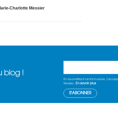
arie-Charlotte Messier
 blog !
En soumettant ce formulaire, j'accept
En savoir plus
Modec.