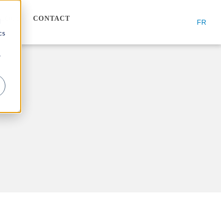
BLOGS
CONTACT
d
FR
cs
r