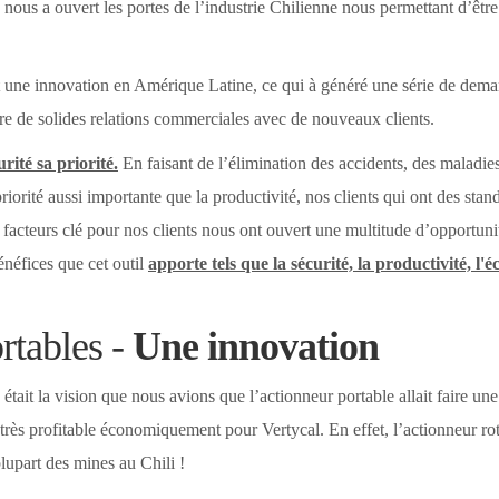
nous a ouvert les portes de l’industrie Chilienne nous permettant d’êtr
st une innovation en Amérique Latine, ce qui à généré une série de dem
re de solides relations commerciales avec de nouveaux clients.
urité sa priorité.
En faisant de l’élimination des accidents, des maladie
riorité aussi importante que la productivité, nos clients qui ont des stan
s facteurs clé pour nos clients nous ont ouvert une multitude d’opportuni
énéfices que cet outil
apporte tels que la sécurité, la productivité, l'
rtables -
Une innovation
ait la vision que nous avions que l’actionneur portable allait faire un
, très profitable économiquement pour Vertycal. En effet, l’actionneur rot
lupart des mines au Chili !