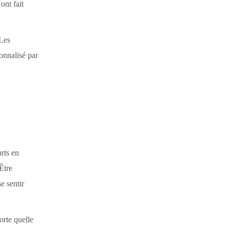
ont fait
 Les
sonnalisé par
rts en
Être
e sentir
rte quelle