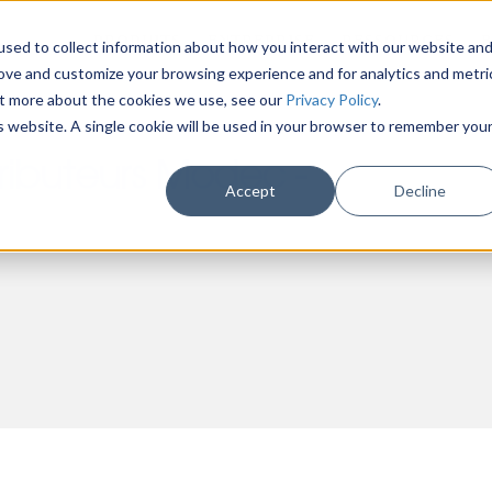
PRODUITS
ENTREPRISE
RESSOURCES
sed to collect information about how you interact with our website an
rove and customize your browsing experience and for analytics and metri
out more about the cookies we use, see our
Privacy Policy
.
is website. A single cookie will be used in your browser to remember you
ributeurs Modec -
Accept
Decline