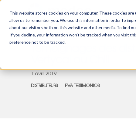
This website stores cookies on your computer. These cookies are u
allow us to remember you. We use this information in order to imp
about our visitors both on this website and other media. To find 
If you decline, your information won’t be tracked when you visit th
Distributeurs
PVA Testimonios
preference not to be tracked.
Témoignages des dist
Vertycal au Chili
1 avril 2019
DISTRIBUTEURS
PVA TESTIMONIOS