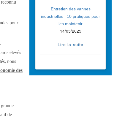
e reconnu
Entretien des vannes
industrielles : 10 pratiques pour
andes pour
les maintenir
14/05/2025
s
Lire la suite
dards élevés
tés, nous
économie des
e grande
atif de